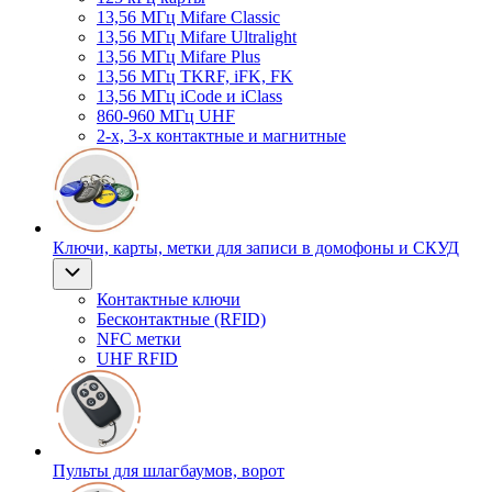
13,56 МГц Mifare Classic
13,56 МГц Mifare Ultralight
13,56 МГц Mifare Plus
13,56 МГц TKRF, iFK, FK
13,56 МГц iCode и iClass
860-960 МГц UHF
2-х, 3-х контактные и магнитные
Ключи, карты, метки для записи в домофоны и СКУД
Контактные ключи
Бесконтактные (RFID)
NFC метки
UHF RFID
Пульты для шлагбаумов, ворот