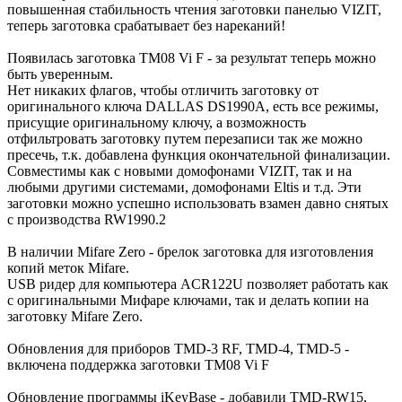
повышенная стабильность чтения заготовки панелью VIZIT,
теперь заготовка срабатывает без нареканий!
Появилась заготовка TM08 Vi F - за результат теперь можно
быть уверенным.
Нет никаких флагов, чтобы отличить заготовку от
оригинального ключа DALLAS DS1990A, есть все режимы,
присущие оригинальному ключу, а возможность
отфильтровать заготовку путем перезаписи так же можно
пресечь, т.к. добавлена функция окончательной финализации.
Совместимы как с новыми домофонами VIZIT, так и на
любыми другими системами, домофонами Eltis и т.д. Эти
заготовки можно успешно использовать взамен давно снятых
с производства RW1990.2
В наличии Mifare Zero - брелок заготовка для изготовления
копий меток Mifare.
USB ридер для компьютера ACR122U позволяет работать как
с оригинальными Мифаре ключами, так и делать копии на
заготовку Mifare Zero.
Обновления для приборов TMD-3 RF, TMD-4, TMD-5 -
включена поддержка заготовки TM08 Vi F
Обновление программы iKeyBase - добавили TMD-RW15,