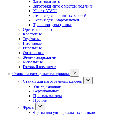
Заготовки авто
Заготовки авто с местом под чип
Xhorse VVDI
Лезвия для выкидных ключей
Лезвия для Смарт-ключей
Транспондеры (чипы)
Оригиналы ключей
Крестовые
Трубчатые
Помповые
Ригельные
Оптические
Железнодорожные
Мебельные
Готовый комплект
Станки и расходные материалы
Станки для изготовления ключей
Универсальные
Вертикальные
Программаторы
Прочие
Фрезы
Фрезы для универсальных станков