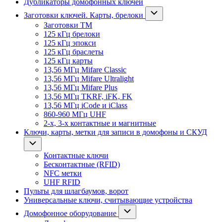
Дубликаторы домофонных ключей
Заготовки ключей. Карты, брелоки
Заготовки ТМ
125 кГц брелоки
125 кГц эпокси
125 кГц браслеты
125 кГц карты
13,56 МГц Mifare Classic
13,56 МГц Mifare Ultralight
13,56 МГц Mifare Plus
13,56 МГц TKRF, iFK, FK
13,56 МГц iCode и iClass
860-960 МГц UHF
2-х, 3-х контактные и магнитные
Ключи, карты, метки для записи в домофоны и СКУД
Контактные ключи
Бесконтактные (RFID)
NFC метки
UHF RFID
Пульты для шлагбаумов, ворот
Универсальные ключи, считывающие устройства
Домофонное оборудование