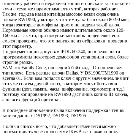
отличие у рабочей и нерабочей копии и поискать заготовки из
кучи с теми же параметрами, что у той, которая работает.
Так же, год-два назад китайцы массово везли сюда очень
плохие RW1990, у которых этот импульс был около 80-90 мкс,
тогда некоторые домофоны просто не видели такой ключ.
Нормальные ключи обычно имеют длительность около 120-
160 мкс. Так что, при покупке заготовок по дешевке, есть
смысл проверить, что это партия не из отбраковки, проверив
этот параметр.
По документации допуст
и
м tPDL 60-240, но в реальности
программисты некоторых домофонов установили свои, более
строгие рамки.
FAM это Family Code, последний байт кода. Он определяет
тип ключа. Есть разные ключи Dallas. У DS1990/ТМ1990 он
всегда 01. Если вам попался ключ с другим значением, значит
это уже совсем другой ключ, в котором могут быть свои
функции (доп. память, часы, шифрование, термометр и т.д.),
поэтому копирование на RW1990 даст лишь копию ID ключа,
а не всех функций оригинала.
В последнее обновление была включена поддержка чтения/
записи данных DS1992, DS1993, DS1995.
Полный список всего, что добавляется/меняется можно
просматривать через программу iKeyBase, нажав кнопку