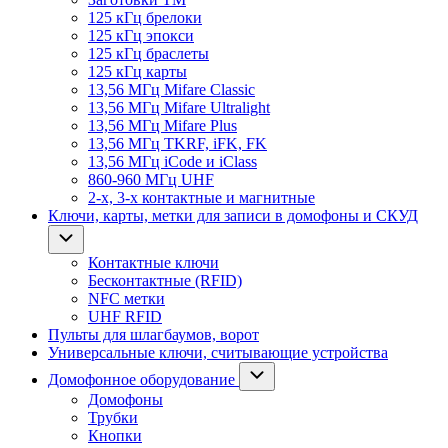
125 кГц брелоки
125 кГц эпокси
125 кГц браслеты
125 кГц карты
13,56 МГц Mifare Classic
13,56 МГц Mifare Ultralight
13,56 МГц Mifare Plus
13,56 МГц TKRF, iFK, FK
13,56 МГц iCode и iClass
860-960 МГц UHF
2-х, 3-х контактные и магнитные
Ключи, карты, метки для записи в домофоны и СКУД
Контактные ключи
Бесконтактные (RFID)
NFC метки
UHF RFID
Пульты для шлагбаумов, ворот
Универсальные ключи, считывающие устройства
Домофонное оборудование
Домофоны
Трубки
Кнопки