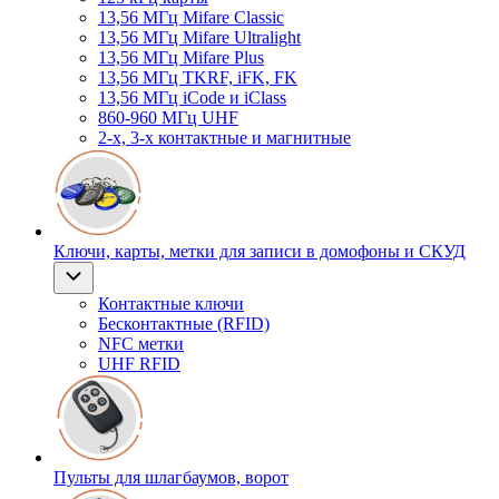
13,56 МГц Mifare Classic
13,56 МГц Mifare Ultralight
13,56 МГц Mifare Plus
13,56 МГц TKRF, iFK, FK
13,56 МГц iCode и iClass
860-960 МГц UHF
2-х, 3-х контактные и магнитные
Ключи, карты, метки для записи в домофоны и СКУД
Контактные ключи
Бесконтактные (RFID)
NFC метки
UHF RFID
Пульты для шлагбаумов, ворот