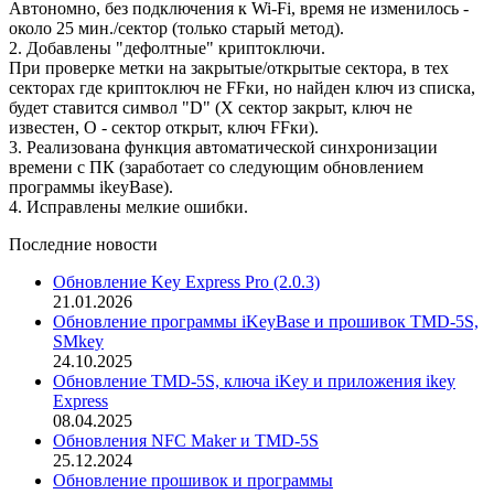
Автономно, без подключения к Wi-Fi, время не изменилось -
около 25 мин./сектор (только старый метод).
2. Добавлены "дефолтные" криптоключи.
При проверке метки на закрытые/открытые сектора, в тех
секторах где криптоключ не FFки, но найден ключ из списка,
будет ставится символ "D" (Х сектор закрыт, ключ не
известен, О - сектор открыт, ключ FFки).
3. Реализована функция автоматической синхронизации
времени с ПК (заработает со следующим обновлением
программы ikeyBase).
4. Исправлены мелкие ошибки.
Последние новости
Обновление Key Express Pro (2.0.3)
21.01.2026
Обновление программы iKeyBase и прошивок TMD-5S,
SMkey
24.10.2025
Обновление TMD-5S, ключа iKey и приложения ikey
Express
08.04.2025
Обновления NFC Maker и TMD-5S
25.12.2024
Обновление прошивок и программы