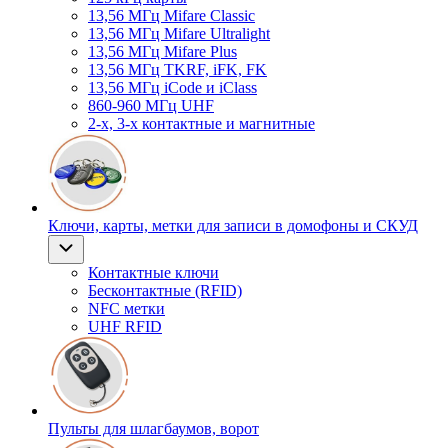
13,56 МГц Mifare Classic
13,56 МГц Mifare Ultralight
13,56 МГц Mifare Plus
13,56 МГц TKRF, iFK, FK
13,56 МГц iCode и iClass
860-960 МГц UHF
2-х, 3-х контактные и магнитные
Ключи, карты, метки для записи в домофоны и СКУД
Контактные ключи
Бесконтактные (RFID)
NFC метки
UHF RFID
Пульты для шлагбаумов, ворот