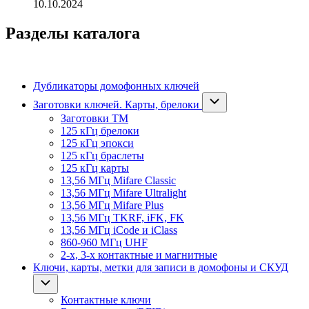
10.10.2024
Разделы каталога
Дубликаторы домофонных ключей
Заготовки ключей. Карты, брелоки
Заготовки ТМ
125 кГц брелоки
125 кГц эпокси
125 кГц браслеты
125 кГц карты
13,56 МГц Mifare Classic
13,56 МГц Mifare Ultralight
13,56 МГц Mifare Plus
13,56 МГц TKRF, iFK, FK
13,56 МГц iCode и iClass
860-960 МГц UHF
2-х, 3-х контактные и магнитные
Ключи, карты, метки для записи в домофоны и СКУД
Контактные ключи