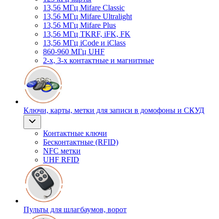
13,56 МГц Mifare Classic
13,56 МГц Mifare Ultralight
13,56 МГц Mifare Plus
13,56 МГц TKRF, iFK, FK
13,56 МГц iCode и iClass
860-960 МГц UHF
2-х, 3-х контактные и магнитные
Ключи, карты, метки для записи в домофоны и СКУД
Контактные ключи
Бесконтактные (RFID)
NFC метки
UHF RFID
Пульты для шлагбаумов, ворот