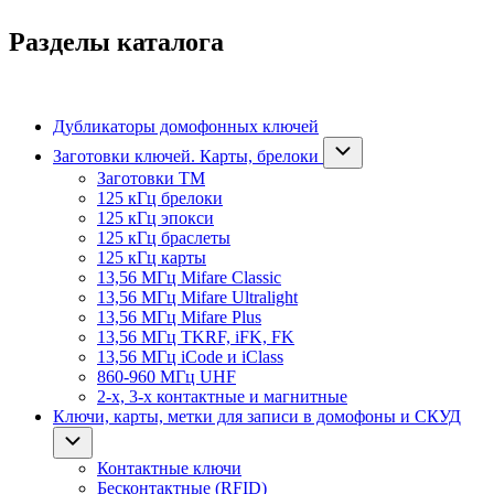
Разделы каталога
Дубликаторы домофонных ключей
Заготовки ключей. Карты, брелоки
Заготовки ТМ
125 кГц брелоки
125 кГц эпокси
125 кГц браслеты
125 кГц карты
13,56 МГц Mifare Classic
13,56 МГц Mifare Ultralight
13,56 МГц Mifare Plus
13,56 МГц TKRF, iFK, FK
13,56 МГц iCode и iClass
860-960 МГц UHF
2-х, 3-х контактные и магнитные
Ключи, карты, метки для записи в домофоны и СКУД
Контактные ключи
Бесконтактные (RFID)