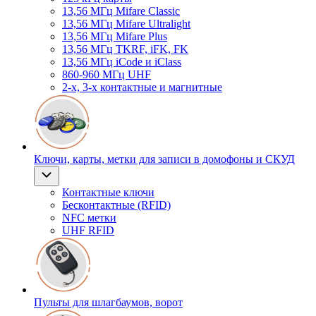
13,56 МГц Mifare Classic
13,56 МГц Mifare Ultralight
13,56 МГц Mifare Plus
13,56 МГц TKRF, iFK, FK
13,56 МГц iCode и iClass
860-960 МГц UHF
2-х, 3-х контактные и магнитные
Ключи, карты, метки для записи в домофоны и СКУД
Контактные ключи
Бесконтактные (RFID)
NFC метки
UHF RFID
Пульты для шлагбаумов, ворот