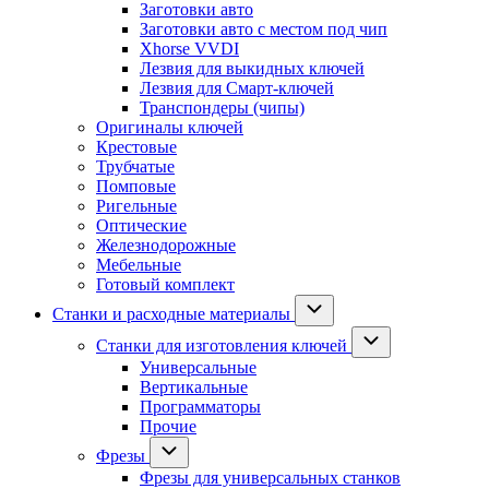
Заготовки авто
Заготовки авто с местом под чип
Xhorse VVDI
Лезвия для выкидных ключей
Лезвия для Смарт-ключей
Транспондеры (чипы)
Оригиналы ключей
Крестовые
Трубчатые
Помповые
Ригельные
Оптические
Железнодорожные
Мебельные
Готовый комплект
Станки и расходные материалы
Станки для изготовления ключей
Универсальные
Вертикальные
Программаторы
Прочие
Фрезы
Фрезы для универсальных станков