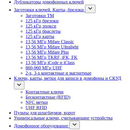
Дубликаторы домофонных ключей
Заготовки ключей. Карты, брелоки
Заготовки ТМ
125 кГц брелоки
125 кГц эпокси
125 кГц браслеты
125 кГц карты
13,56 МГц Mifare Classic
13,56 МГц Mifare Ultralight
13,56 МГц Mifare Plus
13,56 МГц TKRF, iFK, FK
13,56 МГц iCode и iClass
860-960 МГц UHF
2-х, 3-х контактные и магнитные
Ключи, карты, метки для записи в домофоны и СКУД
Контактные ключи
Бесконтактные (RFID)
NFC метки
UHF RFID
Пульты для шлагбаумов, ворот
Универсальные ключи, считывающие устройства
Домофонное оборудование