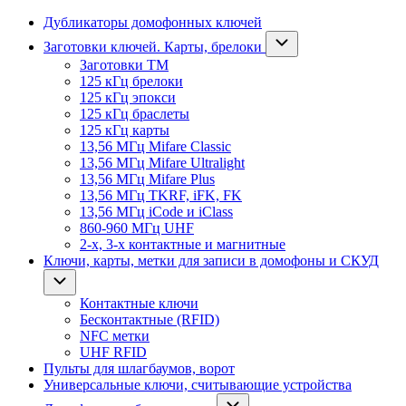
Дубликаторы домофонных ключей
Заготовки ключей. Карты, брелоки
Заготовки ТМ
125 кГц брелоки
125 кГц эпокси
125 кГц браслеты
125 кГц карты
13,56 МГц Mifare Classic
13,56 МГц Mifare Ultralight
13,56 МГц Mifare Plus
13,56 МГц TKRF, iFK, FK
13,56 МГц iCode и iClass
860-960 МГц UHF
2-х, 3-х контактные и магнитные
Ключи, карты, метки для записи в домофоны и СКУД
Контактные ключи
Бесконтактные (RFID)
NFC метки
UHF RFID
Пульты для шлагбаумов, ворот
Универсальные ключи, считывающие устройства