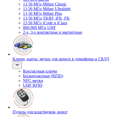
13,56 МГц Mifare Classic
13,56 МГц Mifare Ultralight
13,56 МГц Mifare Plus
13,56 МГц TKRF, iFK, FK
13,56 МГц iCode и iClass
860-960 МГц UHF
2-х, 3-х контактные и магнитные
Ключи, карты, метки для записи в домофоны и СКУД
Контактные ключи
Бесконтактные (RFID)
NFC метки
UHF RFID
Пульты для шлагбаумов, ворот