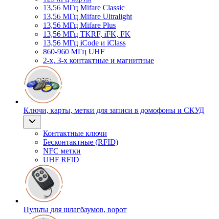
13,56 МГц Mifare Classic
13,56 МГц Mifare Ultralight
13,56 МГц Mifare Plus
13,56 МГц TKRF, iFK, FK
13,56 МГц iCode и iClass
860-960 МГц UHF
2-х, 3-х контактные и магнитные
Ключи, карты, метки для записи в домофоны и СКУД
Контактные ключи
Бесконтактные (RFID)
NFC метки
UHF RFID
Пульты для шлагбаумов, ворот