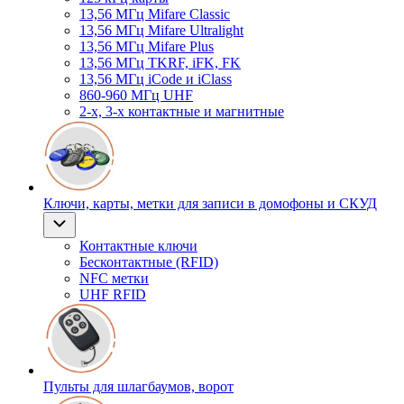
13,56 МГц Mifare Classic
13,56 МГц Mifare Ultralight
13,56 МГц Mifare Plus
13,56 МГц TKRF, iFK, FK
13,56 МГц iCode и iClass
860-960 МГц UHF
2-х, 3-х контактные и магнитные
Ключи, карты, метки для записи в домофоны и СКУД
Контактные ключи
Бесконтактные (RFID)
NFC метки
UHF RFID
Пульты для шлагбаумов, ворот