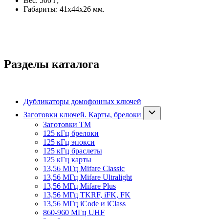
Вес: 500 г;
Габариты: 41х44х26 мм.
Разделы каталога
Дубликаторы домофонных ключей
Заготовки ключей. Карты, брелоки
Заготовки ТМ
125 кГц брелоки
125 кГц эпокси
125 кГц браслеты
125 кГц карты
13,56 МГц Mifare Classic
13,56 МГц Mifare Ultralight
13,56 МГц Mifare Plus
13,56 МГц TKRF, iFK, FK
13,56 МГц iCode и iClass
860-960 МГц UHF