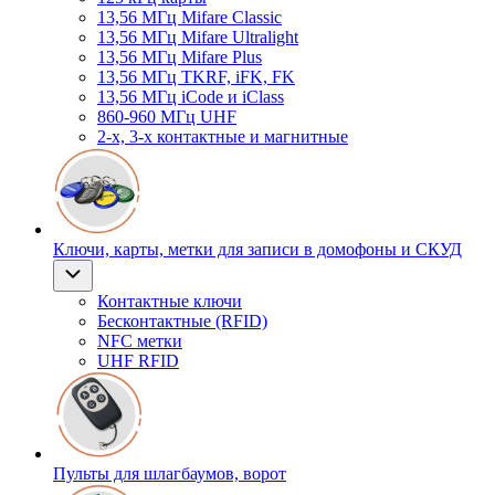
13,56 МГц Mifare Classic
13,56 МГц Mifare Ultralight
13,56 МГц Mifare Plus
13,56 МГц TKRF, iFK, FK
13,56 МГц iCode и iClass
860-960 МГц UHF
2-х, 3-х контактные и магнитные
Ключи, карты, метки для записи в домофоны и СКУД
Контактные ключи
Бесконтактные (RFID)
NFC метки
UHF RFID
Пульты для шлагбаумов, ворот