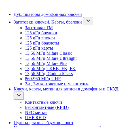
Дубликаторы домофонных ключей
Заготовки ключей. Карты, брелоки
Заготовки ТМ
125 кГц брелоки
125 кГц эпокси
125 кГц браслеты
125 кГц карты
13,56 МГц Mifare Classic
13,56 МГц Mifare Ultralight
13,56 МГц Mifare Plus
13,56 МГц TKRF, iFK, FK
13,56 МГц iCode и iClass
860-960 МГц UHF
2-х, 3-х контактные и магнитные
Ключи, карты, метки для записи в домофоны и СКУД
Контактные ключи
Бесконтактные (RFID)
NFC метки
UHF RFID
Пульты для шлагбаумов, ворот