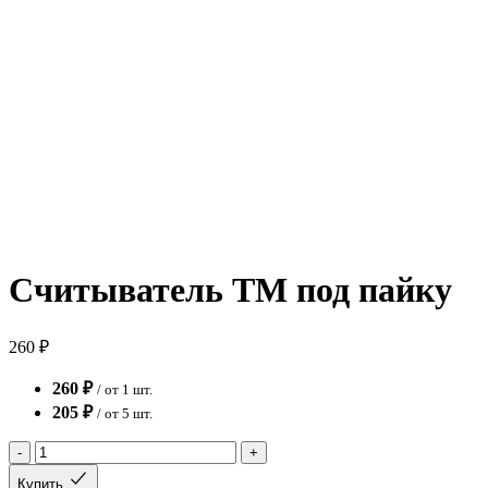
Считыватель TM под пайку
260 ₽
260 ₽
/ от 1 шт.
205 ₽
/ от 5 шт.
-
+
Купить