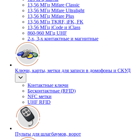
13,56 МГц Mifare Classic
13,56 МГц Mifare Ultralight
13,56 МГц Mifare Plus
13,56 МГц TKRF, iFK, FK
13,56 МГц iCode и iClass
860-960 МГц UHF
2-х, 3-х контактные и магнитные
Ключи, карты, метки для записи в домофоны и СКУД
Контактные ключи
Бесконтактные (RFID)
NFC метки
UHF RFID
Пульты для шлагбаумов, ворот