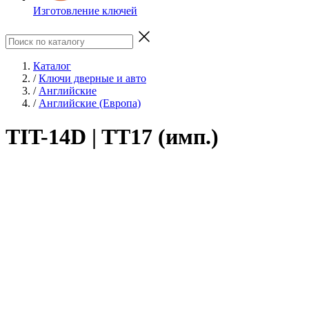
Изготовление ключей
Каталог
/
Ключи дверные и авто
/
Английские
/
Английские (Европа)
TIT-14D | TT17 (имп.)