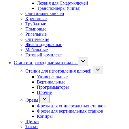
Лезвия для Смарт-ключей
Транспондеры (чипы)
Оригиналы ключей
Крестовые
Трубчатые
Помповые
Ригельные
Оптические
Железнодорожные
Мебельные
Готовый комплект
Станки и расходные материалы
Станки для изготовления ключей
Универсальные
Вертикальные
Программаторы
Прочие
Фрезы
Фрезы для универсальных станков
Фрезы для вертикальных станков
Копиры
Щетки
Тиски