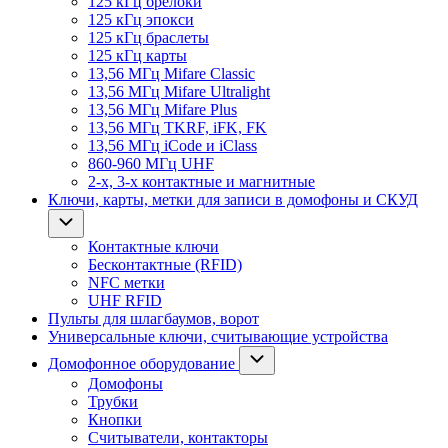
125 кГц брелоки
125 кГц эпокси
125 кГц браслеты
125 кГц карты
13,56 МГц Mifare Classic
13,56 МГц Mifare Ultralight
13,56 МГц Mifare Plus
13,56 МГц TKRF, iFK, FK
13,56 МГц iCode и iClass
860-960 МГц UHF
2-х, 3-х контактные и магнитные
Ключи, карты, метки для записи в домофоны и СКУД
Контактные ключи
Бесконтактные (RFID)
NFC метки
UHF RFID
Пульты для шлагбаумов, ворот
Универсальные ключи, считывающие устройства
Домофонное оборудование
Домофоны
Трубки
Кнопки
Считыватели, контакторы