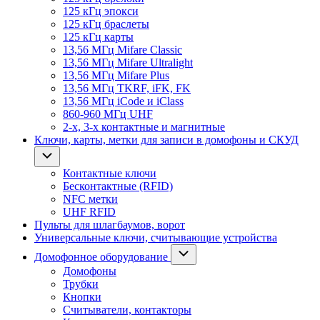
125 кГц эпокси
125 кГц браслеты
125 кГц карты
13,56 МГц Mifare Classic
13,56 МГц Mifare Ultralight
13,56 МГц Mifare Plus
13,56 МГц TKRF, iFK, FK
13,56 МГц iCode и iClass
860-960 МГц UHF
2-х, 3-х контактные и магнитные
Ключи, карты, метки для записи в домофоны и СКУД
Контактные ключи
Бесконтактные (RFID)
NFC метки
UHF RFID
Пульты для шлагбаумов, ворот
Универсальные ключи, считывающие устройства
Домофонное оборудование
Домофоны
Трубки
Кнопки
Считыватели, контакторы