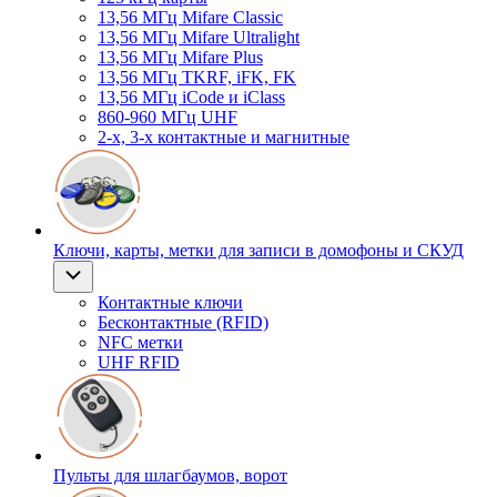
13,56 МГц Mifare Classic
13,56 МГц Mifare Ultralight
13,56 МГц Mifare Plus
13,56 МГц TKRF, iFK, FK
13,56 МГц iCode и iClass
860-960 МГц UHF
2-х, 3-х контактные и магнитные
Ключи, карты, метки для записи в домофоны и СКУД
Контактные ключи
Бесконтактные (RFID)
NFC метки
UHF RFID
Пульты для шлагбаумов, ворот