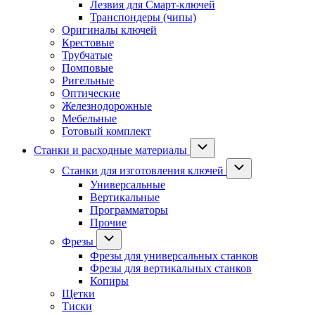
Лезвия для Смарт-ключей
Транспондеры (чипы)
Оригиналы ключей
Крестовые
Трубчатые
Помповые
Ригельные
Оптические
Железнодорожные
Мебельные
Готовый комплект
Станки и расходные материалы
Станки для изготовления ключей
Универсальные
Вертикальные
Программаторы
Прочие
Фрезы
Фрезы для универсальных станков
Фрезы для вертикальных станков
Копиры
Щетки
Тиски