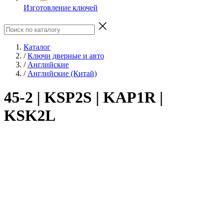
Изготовление ключей
Каталог
/
Ключи дверные и авто
/
Английские
/
Английские (Китай)
45-2 | KSP2S | KAP1R |
KSK2L