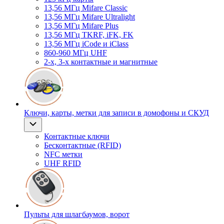
13,56 МГц Mifare Classic
13,56 МГц Mifare Ultralight
13,56 МГц Mifare Plus
13,56 МГц TKRF, iFK, FK
13,56 МГц iCode и iClass
860-960 МГц UHF
2-х, 3-х контактные и магнитные
Ключи, карты, метки для записи в домофоны и СКУД
Контактные ключи
Бесконтактные (RFID)
NFC метки
UHF RFID
Пульты для шлагбаумов, ворот