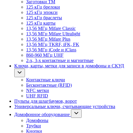
Заготовки ТМ
125 кГц брелоки
125 кГц эпокси
125 кГц браслеты
125 кГц карты
13,56 МГц Mifare Classic
13,56 МГц Mifare Ultralight
13,56 МГц Mifare Plus
13,56 МГц TKRF, iFK, FK
13,56 МГц iCode и iClass
860-960 МГц UHF
2-х, 3-х контактные и магнитные
Ключи, карты, метки для записи в домофоны и СКУД
Контактные ключи
Бесконтактные (RFID)
NFC метки
UHF RFID
Пульты для шлагбаумов, ворот
Универсальные ключи, считывающие устройства
Домофонное оборудование
Домофоны
Трубки
Кнопки