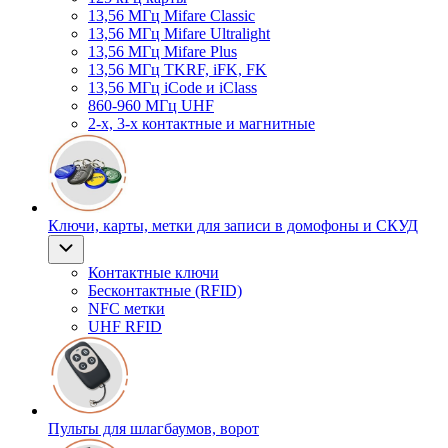
13,56 МГц Mifare Classic
13,56 МГц Mifare Ultralight
13,56 МГц Mifare Plus
13,56 МГц TKRF, iFK, FK
13,56 МГц iCode и iClass
860-960 МГц UHF
2-х, 3-х контактные и магнитные
Ключи, карты, метки для записи в домофоны и СКУД
Контактные ключи
Бесконтактные (RFID)
NFC метки
UHF RFID
Пульты для шлагбаумов, ворот