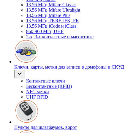
13,56 МГц Mifare Classic
13,56 МГц Mifare Ultralight
13,56 МГц Mifare Plus
13,56 МГц TKRF, iFK, FK
13,56 МГц iCode и iClass
860-960 МГц UHF
2-х, 3-х контактные и магнитные
Ключи, карты, метки для записи в домофоны и СКУД
Контактные ключи
Бесконтактные (RFID)
NFC метки
UHF RFID
Пульты для шлагбаумов, ворот