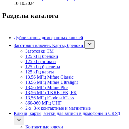
10.10.2024
Разделы каталога
Дубликаторы домофонных ключей
Заготовки ключей. Карты, брелоки
Заготовки ТМ
125 кГц брелоки
125 кГц эпокси
125 кГц браслеты
125 кГц карты
13,56 МГц Mifare Classic
13,56 МГц Mifare Ultralight
13,56 МГц Mifare Plus
13,56 МГц TKRF, iFK, FK
13,56 МГц iCode и iClass
860-960 МГц UHF
2-х, 3-х контактные и магнитные
Ключи, карты, метки для записи в домофоны и СКУД
Контактные ключи