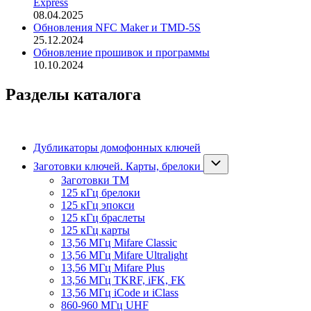
Express
08.04.2025
Обновления NFC Maker и TMD-5S
25.12.2024
Обновление прошивок и программы
10.10.2024
Разделы каталога
Дубликаторы домофонных ключей
Заготовки ключей. Карты, брелоки
Заготовки ТМ
125 кГц брелоки
125 кГц эпокси
125 кГц браслеты
125 кГц карты
13,56 МГц Mifare Classic
13,56 МГц Mifare Ultralight
13,56 МГц Mifare Plus
13,56 МГц TKRF, iFK, FK
13,56 МГц iCode и iClass
860-960 МГц UHF