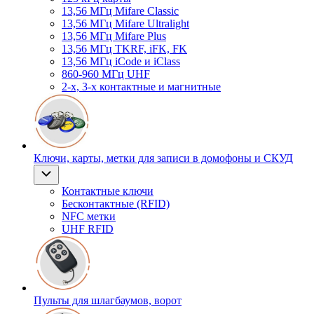
13,56 МГц Mifare Classic
13,56 МГц Mifare Ultralight
13,56 МГц Mifare Plus
13,56 МГц TKRF, iFK, FK
13,56 МГц iCode и iClass
860-960 МГц UHF
2-х, 3-х контактные и магнитные
Ключи, карты, метки для записи в домофоны и СКУД
Контактные ключи
Бесконтактные (RFID)
NFC метки
UHF RFID
Пульты для шлагбаумов, ворот