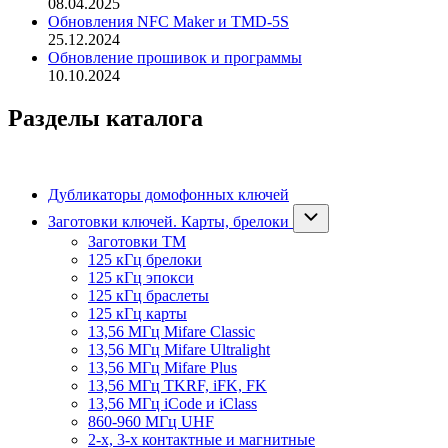
08.04.2025
Обновления NFC Maker и TMD-5S
25.12.2024
Обновление прошивок и программы
10.10.2024
Разделы каталога
Дубликаторы домофонных ключей
Заготовки ключей. Карты, брелоки
Заготовки ТМ
125 кГц брелоки
125 кГц эпокси
125 кГц браслеты
125 кГц карты
13,56 МГц Mifare Classic
13,56 МГц Mifare Ultralight
13,56 МГц Mifare Plus
13,56 МГц TKRF, iFK, FK
13,56 МГц iCode и iClass
860-960 МГц UHF
2-х, 3-х контактные и магнитные