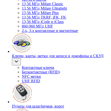
13,56 МГц Mifare Classic
13,56 МГц Mifare Ultralight
13,56 МГц Mifare Plus
13,56 МГц TKRF, iFK, FK
13,56 МГц iCode и iClass
860-960 МГц UHF
2-х, 3-х контактные и магнитные
Ключи, карты, метки для записи в домофоны и СКУД
Контактные ключи
Бесконтактные (RFID)
NFC метки
UHF RFID
Пульты для шлагбаумов, ворот