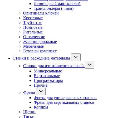
Лезвия для Смарт-ключей
Транспондеры (чипы)
Оригиналы ключей
Крестовые
Трубчатые
Помповые
Ригельные
Оптические
Железнодорожные
Мебельные
Готовый комплект
Станки и расходные материалы
Станки для изготовления ключей
Универсальные
Вертикальные
Программаторы
Прочие
Фрезы
Фрезы для универсальных станков
Фрезы для вертикальных станков
Копиры
Щетки
Тиски