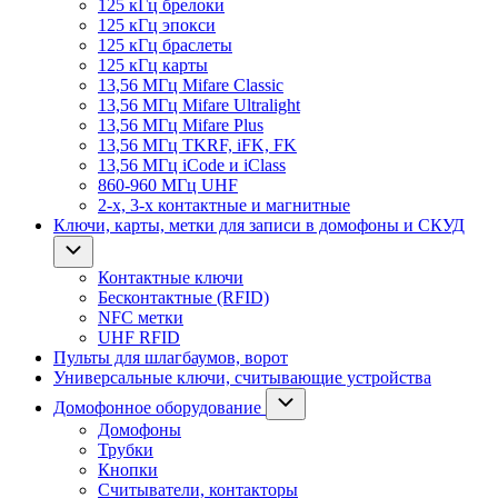
125 кГц брелоки
125 кГц эпокси
125 кГц браслеты
125 кГц карты
13,56 МГц Mifare Classic
13,56 МГц Mifare Ultralight
13,56 МГц Mifare Plus
13,56 МГц TKRF, iFK, FK
13,56 МГц iCode и iClass
860-960 МГц UHF
2-х, 3-х контактные и магнитные
Ключи, карты, метки для записи в домофоны и СКУД
Контактные ключи
Бесконтактные (RFID)
NFC метки
UHF RFID
Пульты для шлагбаумов, ворот
Универсальные ключи, считывающие устройства
Домофонное оборудование
Домофоны
Трубки
Кнопки
Считыватели, контакторы