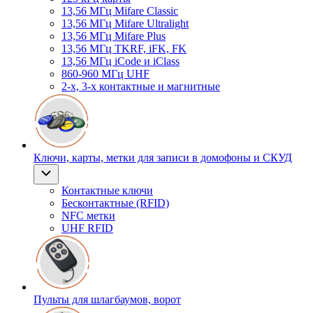
13,56 МГц Mifare Classic
13,56 МГц Mifare Ultralight
13,56 МГц Mifare Plus
13,56 МГц TKRF, iFK, FK
13,56 МГц iCode и iClass
860-960 МГц UHF
2-х, 3-х контактные и магнитные
Ключи, карты, метки для записи в домофоны и СКУД
Контактные ключи
Бесконтактные (RFID)
NFC метки
UHF RFID
Пульты для шлагбаумов, ворот