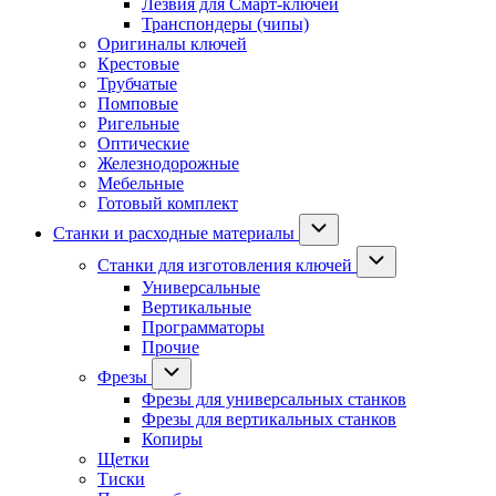
Лезвия для Смарт-ключей
Транспондеры (чипы)
Оригиналы ключей
Крестовые
Трубчатые
Помповые
Ригельные
Оптические
Железнодорожные
Мебельные
Готовый комплект
Станки и расходные материалы
Станки для изготовления ключей
Универсальные
Вертикальные
Программаторы
Прочие
Фрезы
Фрезы для универсальных станков
Фрезы для вертикальных станков
Копиры
Щетки
Тиски