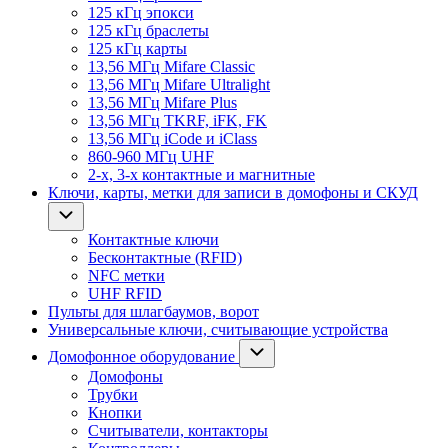
125 кГц эпокси
125 кГц браслеты
125 кГц карты
13,56 МГц Mifare Classic
13,56 МГц Mifare Ultralight
13,56 МГц Mifare Plus
13,56 МГц TKRF, iFK, FK
13,56 МГц iCode и iClass
860-960 МГц UHF
2-х, 3-х контактные и магнитные
Ключи, карты, метки для записи в домофоны и СКУД
Контактные ключи
Бесконтактные (RFID)
NFC метки
UHF RFID
Пульты для шлагбаумов, ворот
Универсальные ключи, считывающие устройства
Домофонное оборудование
Домофоны
Трубки
Кнопки
Считыватели, контакторы