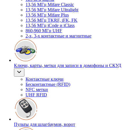
13,56 МГц Mifare Classic
13,56 МГц Mifare Ultralight
13,56 МГц Mifare Plus
13,56 МГц TKRF, iFK, FK
13,56 МГц iCode и iClass
860-960 МГц UHF
2-х, 3-х контактные и магнитные
Ключи, карты, метки для записи в домофоны и СКУД
Контактные ключи
Бесконтактные (RFID)
NFC метки
UHF RFID
Пульты для шлагбаумов, ворот