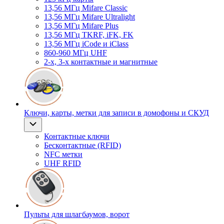
13,56 МГц Mifare Classic
13,56 МГц Mifare Ultralight
13,56 МГц Mifare Plus
13,56 МГц TKRF, iFK, FK
13,56 МГц iCode и iClass
860-960 МГц UHF
2-х, 3-х контактные и магнитные
Ключи, карты, метки для записи в домофоны и СКУД
Контактные ключи
Бесконтактные (RFID)
NFC метки
UHF RFID
Пульты для шлагбаумов, ворот