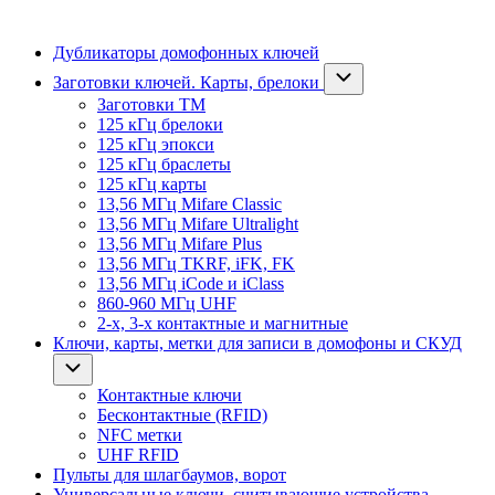
Дубликаторы домофонных ключей
Заготовки ключей. Карты, брелоки
Заготовки ТМ
125 кГц брелоки
125 кГц эпокси
125 кГц браслеты
125 кГц карты
13,56 МГц Mifare Classic
13,56 МГц Mifare Ultralight
13,56 МГц Mifare Plus
13,56 МГц TKRF, iFK, FK
13,56 МГц iCode и iClass
860-960 МГц UHF
2-х, 3-х контактные и магнитные
Ключи, карты, метки для записи в домофоны и СКУД
Контактные ключи
Бесконтактные (RFID)
NFC метки
UHF RFID
Пульты для шлагбаумов, ворот
Универсальные ключи, считывающие устройства