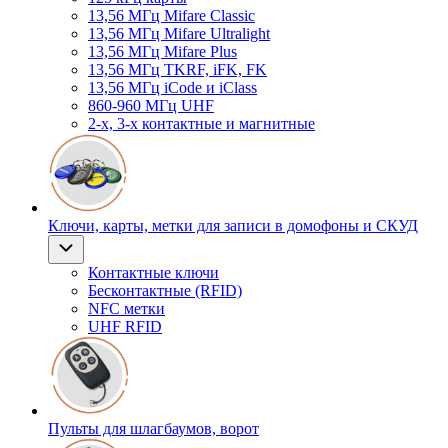
13,56 МГц Mifare Classic
13,56 МГц Mifare Ultralight
13,56 МГц Mifare Plus
13,56 МГц TKRF, iFK, FK
13,56 МГц iCode и iClass
860-960 МГц UHF
2-х, 3-х контактные и магнитные
Ключи, карты, метки для записи в домофоны и СКУД
Контактные ключи
Бесконтактные (RFID)
NFC метки
UHF RFID
Пульты для шлагбаумов, ворот