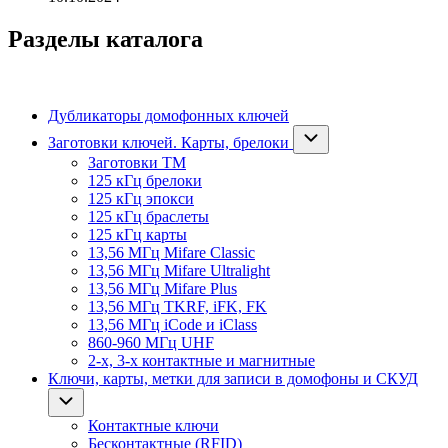
Разделы каталога
Дубликаторы домофонных ключей
Заготовки ключей. Карты, брелоки
Заготовки ТМ
125 кГц брелоки
125 кГц эпокси
125 кГц браслеты
125 кГц карты
13,56 МГц Mifare Classic
13,56 МГц Mifare Ultralight
13,56 МГц Mifare Plus
13,56 МГц TKRF, iFK, FK
13,56 МГц iCode и iClass
860-960 МГц UHF
2-х, 3-х контактные и магнитные
Ключи, карты, метки для записи в домофоны и СКУД
Контактные ключи
Бесконтактные (RFID)