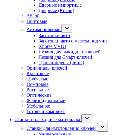
Дверные импортные
Дверные (Китай)
Аблой
Почтовые
Автомобильные
Заготовки авто
Заготовки авто с местом под чип
Xhorse VVDI
Лезвия для выкидных ключей
Лезвия для Смарт-ключей
Транспондеры (чипы)
Оригиналы ключей
Крестовые
Трубчатые
Помповые
Ригельные
Оптические
Железнодорожные
Мебельные
Готовый комплект
Станки и расходные материалы
Станки для изготовления ключей
Универсальные