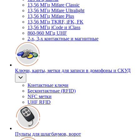
13,56 МГц Mifare Classic
13,56 МГц Mifare Ultralight
13,56 МГц Mifare Plus
13,56 МГц TKRF, iFK, FK
13,56 МГц iCode и iClass
860-960 МГц UHF
2-х, 3-х контактные и магнитные
Ключи, карты, метки для записи в домофоны и СКУД
Контактные ключи
Бесконтактные (RFID)
NFC метки
UHF RFID
Пульты для шлагбаумов, ворот