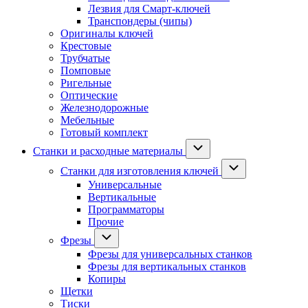
Лезвия для Смарт-ключей
Транспондеры (чипы)
Оригиналы ключей
Крестовые
Трубчатые
Помповые
Ригельные
Оптические
Железнодорожные
Мебельные
Готовый комплект
Станки и расходные материалы
Станки для изготовления ключей
Универсальные
Вертикальные
Программаторы
Прочие
Фрезы
Фрезы для универсальных станков
Фрезы для вертикальных станков
Копиры
Щетки
Тиски