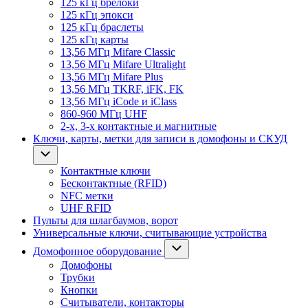
125 кГц брелоки
125 кГц эпокси
125 кГц браслеты
125 кГц карты
13,56 МГц Mifare Classic
13,56 МГц Mifare Ultralight
13,56 МГц Mifare Plus
13,56 МГц TKRF, iFK, FK
13,56 МГц iCode и iClass
860-960 МГц UHF
2-х, 3-х контактные и магнитные
Ключи, карты, метки для записи в домофоны и СКУД
Контактные ключи
Бесконтактные (RFID)
NFC метки
UHF RFID
Пульты для шлагбаумов, ворот
Универсальные ключи, считывающие устройства
Домофонное оборудование
Домофоны
Трубки
Кнопки
Считыватели, контакторы