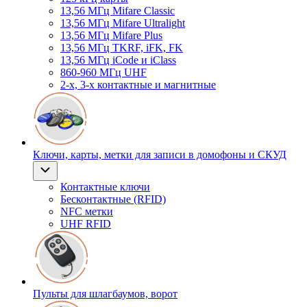
13,56 МГц Mifare Classic
13,56 МГц Mifare Ultralight
13,56 МГц Mifare Plus
13,56 МГц TKRF, iFK, FK
13,56 МГц iCode и iClass
860-960 МГц UHF
2-х, 3-х контактные и магнитные
Ключи, карты, метки для записи в домофоны и СКУД
Контактные ключи
Бесконтактные (RFID)
NFC метки
UHF RFID
Пульты для шлагбаумов, ворот