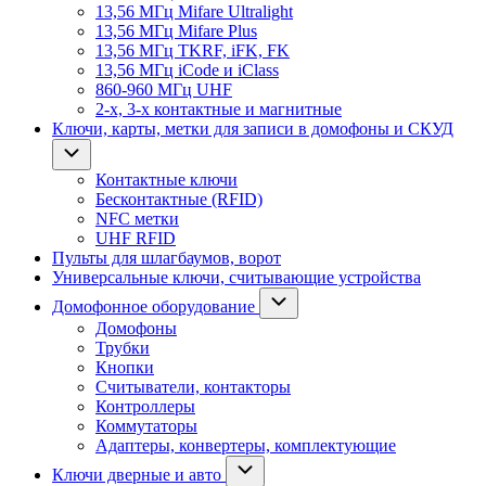
13,56 МГц Mifare Ultralight
13,56 МГц Mifare Plus
13,56 МГц TKRF, iFK, FK
13,56 МГц iCode и iClass
860-960 МГц UHF
2-х, 3-х контактные и магнитные
Ключи, карты, метки для записи в домофоны и СКУД
Контактные ключи
Бесконтактные (RFID)
NFC метки
UHF RFID
Пульты для шлагбаумов, ворот
Универсальные ключи, считывающие устройства
Домофонное оборудование
Домофоны
Трубки
Кнопки
Считыватели, контакторы
Контроллеры
Коммутаторы
Адаптеры, конвертеры, комплектующие
Ключи дверные и авто