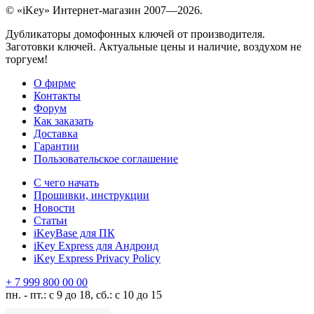
© «iKey» Интернет-магазин 2007—2026.
Дубликаторы домофонных ключей от производителя.
Заготовки ключей. Актуальные цены и наличие, воздухом не
торгуем!
О фирме
Контакты
Форум
Как заказать
Доставка
Гарантии
Пользовательское соглашение
С чего начать
Прошивки, инструкции
Новости
Статьи
iKeyBase для ПК
iKey Express для Андроид
iKey Express Privacy Policy
+ 7 999 800 00 00
пн. - пт.: с 9 до 18, сб.: с 10 до 15