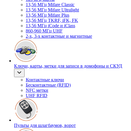
13,56 МГц Mifare Classic
13,56 МГц Mifare Ultralight
13,56 МГц Mifare Plus
13,56 МГц TKRF, iFK, FK
13,56 МГц iCode и iClass
860-960 МГц UHF
2-х, 3-х контактные и магнитные
Ключи, карты, метки для записи в домофоны и СКУД
Контактные ключи
Бесконтактные (RFID)
NFC метки
UHF RFID
Пульты для шлагбаумов, ворот