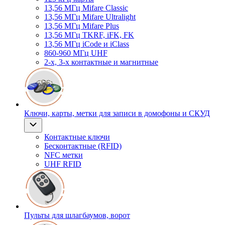
13,56 МГц Mifare Classic
13,56 МГц Mifare Ultralight
13,56 МГц Mifare Plus
13,56 МГц TKRF, iFK, FK
13,56 МГц iCode и iClass
860-960 МГц UHF
2-х, 3-х контактные и магнитные
Ключи, карты, метки для записи в домофоны и СКУД
Контактные ключи
Бесконтактные (RFID)
NFC метки
UHF RFID
Пульты для шлагбаумов, ворот