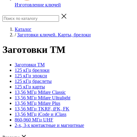
Изготовление ключей
Каталог
/
Заготовки ключей. Карты, брелоки
Заготовки ТМ
Заготовки ТМ
125 кГц брелоки
125 кГц эпокси
125 кГц браслеты
125 кГц карты
13,56 МГц Mifare Classic
13,56 МГц Mifare Ultralight
13,56 МГц Mifare Plus
13,56 МГц TKRF, iFK, FK
13,56 МГц iCode и iClass
860-960 МГц UHF
2-х, 3-х контактные и магнитные