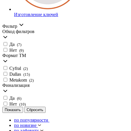
Изготовление ключей
Фильтр
Обход фильтров
Да
(
7
)
Нет
(
9
)
Формат ТМ
Cyfral
(
2
)
Dallas
(
15
)
Metakom
(
2
)
Финализация
Да
(
6
)
Нет
(
10
)
по популярности
по новизне
по алфавиту